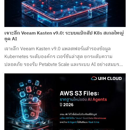
เจาะลึก Veeam Kasten v9.0: ระบบแบ็กอัป K8s สเกลใหญ่
ยุค AI
เจาะลึก Veeam Kasten v9.0 แพลตฟอร์มสำรองข้อมูล
Kubernetes ระดับองค์กร เวอร์ชันล่าสุด ยกระดับความ
ปลอดภัย รองรับ Petabyte Scale และระบบ AI อย่างสมบูรณ์
แบบ