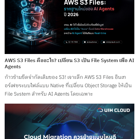
AWS S3 Files คืออะไร? เปลี่ยน S3 เป็น File System เพื่อ AI
Agents
ก้าวข้ามขีดจำกัดเดิมของ S3! เจาะลึก AWS S3 Files อินเท
อร์เฟซระบบไฟล์แบบ Native ที่เปลี่ยน Object Storage ให้เป็น
File System สำหรับ AI Agents โดยเฉพาะ