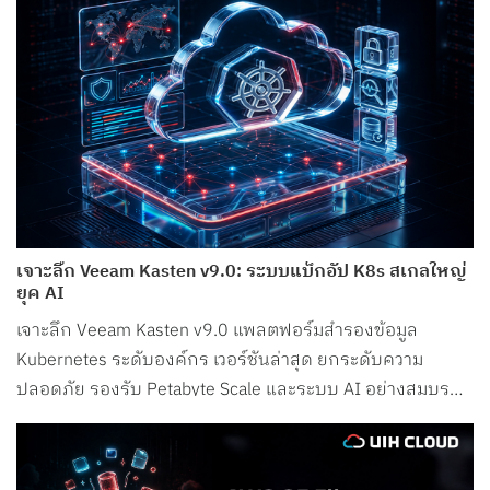
เจาะลึก Veeam Kasten v9.0: ระบบแบ็กอัป K8s สเกลใหญ่
ยุค AI
เจาะลึก Veeam Kasten v9.0 แพลตฟอร์มสำรองข้อมูล
Kubernetes ระดับองค์กร เวอร์ชันล่าสุด ยกระดับความ
ปลอดภัย รองรับ Petabyte Scale และระบบ AI อย่างสมบูรณ์
แบบ