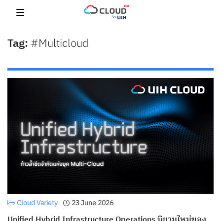
Skip
to
content
#Multicloud
Cloud Variety
23 June 2026
Unified Hybrid Infrastructure Operations นิยามใหม่ของ