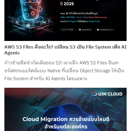
AWS S3 Files คืออะไร? เปลี่ยน S3 เป็น File System เพื่อ AI
Agents
ก้าวข้ามขีดจำกัดเดิมของ S3! เจาะลึก AWS S3 Files อินเท
อร์เฟซระบบไฟล์แบบ Native ที่เปลี่ยน Object Storage ให้เป็น
File System สำหรับ AI Agents โดยเฉพาะ