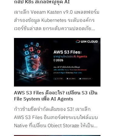
กอัป K8s สเกลใหญ่ยุค AI
เจาะลึก Veeam Kasten v9.0 แพลตฟอร์ม
สำรองข้อมูล Kubernetes ระดับองค์กร
เวอร์ชันล่าสุด ยกระดับความปลอดภัย
รองรับ Petabyte Scale และระบบ AI
อย่างสมบูรณ์แบบ
AWS S3 Files คืออะไร? เปลี่ยน S3 เป็น
File System เพื่อ AI Agents
ก้าวข้ามขีดจำกัดเดิมของ S3! เจาะลึก
AWS S3 Files อินเทอร์เฟซระบบไฟล์แบบ
Native ที่เปลี่ยน Object Storage ให้เป็น
File System สำหรับ AI Agents โดยเฉพาะ