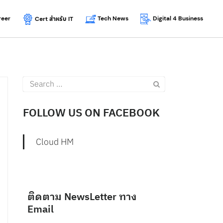
reer
Tech News
Digital 4 Business
Cert
สำหรับ
IT
Search
for:
FOLLOW US ON FACEBOOK
Cloud HM
ติดตาม NewsLetter ทาง
Email