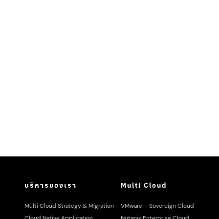
บริการของเรา
Multi Cloud
Multi Cloud Strategy & Migration
VMware – Sovereign Cloud
Cloud Native Application
Nutanix Enterprise Cloud