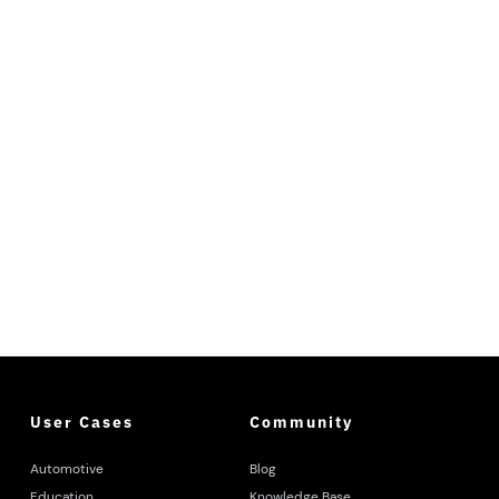
User Cases
Community
Automotive
Blog
Education
Knowledge Base