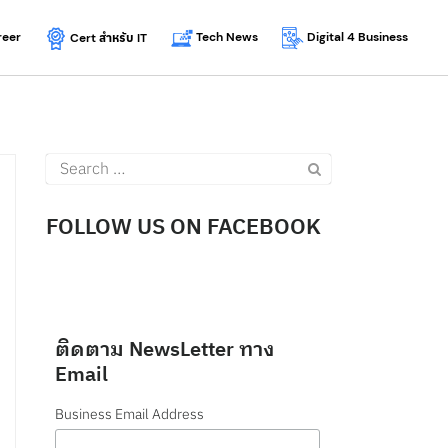
reer
Tech News
Digital 4 Business
Cert
สำหรับ
IT
Search
for:
FOLLOW US ON FACEBOOK
ติดตาม NewsLetter ทาง
Email
Business Email Address