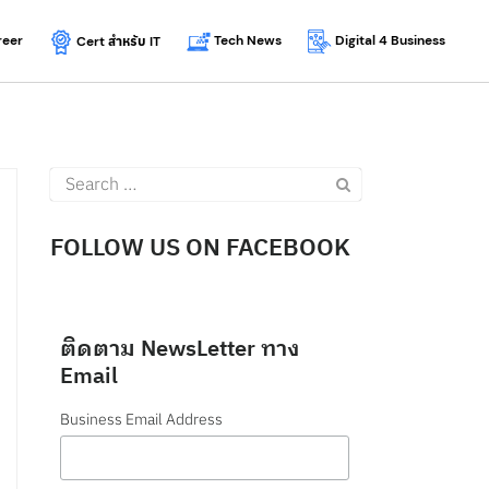
reer
Tech News
Digital 4 Business
Cert
สำหรับ
IT
Search
for:
FOLLOW US ON FACEBOOK
ติดตาม NewsLetter ทาง
Email
Business Email Address