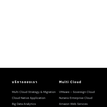
บริการของเรา
Multi Cloud
Multi Cloud Strategy & Migration
VMware – Sovereign Cloud
Cloud Native Application
Nutanix Enterprise Cloud
Big Data Analytics
Amazon Web Servces