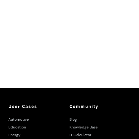
User Cases
Community
Automotive
Blog
Education
Knowledge Base
Energy
IT Calculator