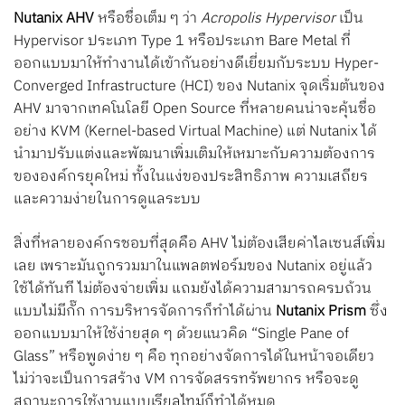
Nutanix AHV
หรือชื่อเต็ม ๆ ว่า
Acropolis Hypervisor
เป็น
Hypervisor ประเภท Type 1 หรือประเภท Bare Metal ที่
ออกแบบมาให้ทำงานได้เข้ากันอย่างดีเยี่ยมกับระบบ Hyper-
Converged Infrastructure (HCI) ของ Nutanix จุดเริ่มต้นของ
AHV มาจากเทคโนโลยี Open Source ที่หลายคนน่าจะคุ้นชื่อ
อย่าง KVM (Kernel-based Virtual Machine) แต่ Nutanix ได้
นำมาปรับแต่งและพัฒนาเพิ่มเติมให้เหมาะกับความต้องการ
ขององค์กรยุคใหม่ ทั้งในแง่ของประสิทธิภาพ ความเสถียร
และความง่ายในการดูแลระบบ
สิ่งที่หลายองค์กรชอบที่สุดคือ AHV ไม่ต้องเสียค่าไลเซนส์เพิ่ม
เลย เพราะมันถูกรวมมาในแพลตฟอร์มของ Nutanix อยู่แล้ว
ใช้ได้ทันที ไม่ต้องจ่ายเพิ่ม แถมยังได้ความสามารถครบถ้วน
แบบไม่มีกั๊ก การบริหารจัดการก็ทำได้ผ่าน
Nutanix Prism
ซึ่ง
ออกแบบมาให้ใช้ง่ายสุด ๆ ด้วยแนวคิด “Single Pane of
Glass” หรือพูดง่าย ๆ คือ ทุกอย่างจัดการได้ในหน้าจอเดียว
ไม่ว่าจะเป็นการสร้าง VM การจัดสรรทรัพยากร หรือจะดู
สถานะการใช้งานแบบเรียลไทม์ก็ทำได้หมด