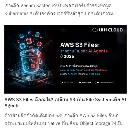
เจาะลึก Veeam Kasten v9.0 แพลตฟอร์มสำรองข้อมูล
Kubernetes ระดับองค์กร เวอร์ชันล่าสุด ยกระดับความ
ปลอดภัย รองรับ Petabyte Scale และระบบ AI อย่างสมบูรณ์
แบบ
AWS S3 Files คืออะไร? เปลี่ยน S3 เป็น File System เพื่อ AI
Agents
ก้าวข้ามขีดจำกัดเดิมของ S3! เจาะลึก AWS S3 Files อินเท
อร์เฟซระบบไฟล์แบบ Native ที่เปลี่ยน Object Storage ให้เป็น