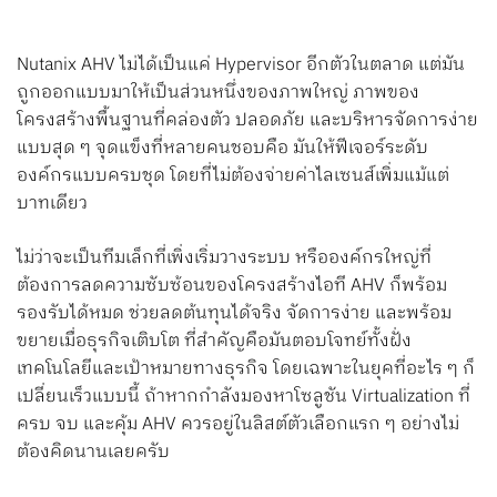
Nutanix AHV ไม่ได้เป็นแค่ Hypervisor อีกตัวในตลาด แต่มัน
ถูกออกแบบมาให้เป็นส่วนหนึ่งของภาพใหญ่ ภาพของ
โครงสร้างพื้นฐานที่คล่องตัว ปลอดภัย และบริหารจัดการง่าย
แบบสุด ๆ จุดแข็งที่หลายคนชอบคือ มันให้ฟีเจอร์ระดับ
องค์กรแบบครบชุด โดยที่ไม่ต้องจ่ายค่าไลเซนส์เพิ่มแม้แต่
บาทเดียว
ไม่ว่าจะเป็นทีมเล็กที่เพิ่งเริ่มวางระบบ หรือองค์กรใหญ่ที่
ต้องการลดความซับซ้อนของโครงสร้างไอที AHV ก็พร้อม
รองรับได้หมด ช่วยลดต้นทุนได้จริง จัดการง่าย และพร้อม
ขยายเมื่อธุรกิจเติบโต ที่สำคัญคือมันตอบโจทย์ทั้งฝั่ง
เทคโนโลยีและเป้าหมายทางธุรกิจ โดยเฉพาะในยุคที่อะไร ๆ ก็
เปลี่ยนเร็วแบบนี้ ถ้าหากกำลังมองหาโซลูชัน Virtualization ที่
ครบ จบ และคุ้ม AHV ควรอยู่ในลิสต์ตัวเลือกแรก ๆ อย่างไม่
ต้องคิดนานเลยครับ