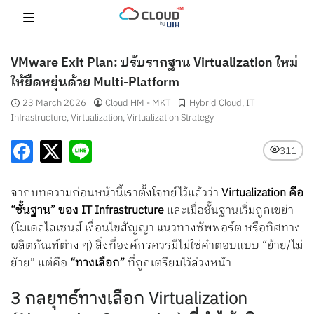
Skip
to
content
VMware Exit Plan: ปรับรากฐาน Virtualization ใหม่
ให้ยืดหยุ่นด้วย Multi-Platform
23 March 2026
Cloud HM - MKT
Hybrid Cloud
,
IT
Infrastructure
,
Virtualization
,
Virtualization Strategy
311
จากบทความก่อนหน้านี้เราตั้งโจทย์ไว้แล้วว่า
Virtualization คือ
“ชั้นฐาน” ของ IT Infrastructure
และเมื่อชั้นฐานเริ่มถูกเขย่า
(โมเดลไลเซนส์ เงื่อนไขสัญญา แนวทางซัพพอร์ต หรือทิศทาง
ผลิตภัณฑ์ต่าง ๆ) สิ่งที่องค์กรควรมีไม่ใช่คำตอบแบบ “ย้าย/ไม่
ย้าย” แต่คือ
“ทางเลือก”
ที่ถูกเตรียมไว้ล่วงหน้า
3 กลยุทธ์ทางเลือก Virtualization