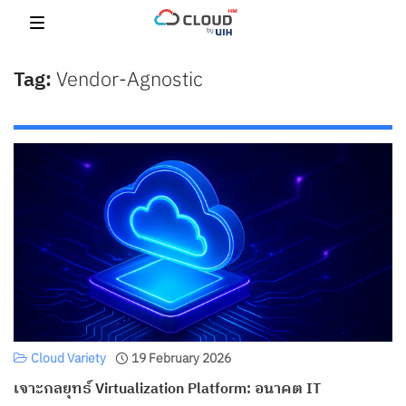
Skip
to
content
Vendor-Agnostic
Cloud Variety
19 February 2026
เจาะกลยุทธ์ Virtualization Platform: อนาคต IT