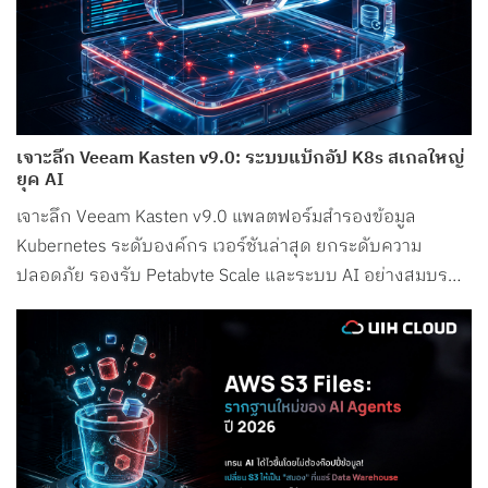
เจาะลึก Veeam Kasten v9.0: ระบบแบ็กอัป K8s สเกลใหญ่
ยุค AI
เจาะลึก Veeam Kasten v9.0 แพลตฟอร์มสำรองข้อมูล
Kubernetes ระดับองค์กร เวอร์ชันล่าสุด ยกระดับความ
ปลอดภัย รองรับ Petabyte Scale และระบบ AI อย่างสมบูรณ์
แบบ