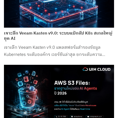
เจาะลึก Veeam Kasten v9.0: ระบบแบ็กอัป K8s สเกลใหญ่
ยุค AI
เจาะลึก Veeam Kasten v9.0 แพลตฟอร์มสำรองข้อมูล
Kubernetes ระดับองค์กร เวอร์ชันล่าสุด ยกระดับความ
ปลอดภัย รองรับ Petabyte Scale และระบบ AI อย่างสมบูรณ์
แบบ