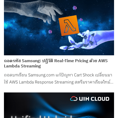
ถอดรหัส Samsung: ปฏิวัติ Real-Time Pricing ด้วย AWS
Lambda Streaming
ถอดบทเรียน Samsung.com แก้ปัญหา Cart Shock เปลี่ยนมา
ใช้ AWS Lambda Response Streaming สตรีมราคาเรียลไทม์
ลด Latency ในช่วงพีกเหลือเพียง 50ms!