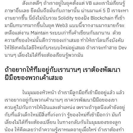
สังเกตดีๆ ถ้าเราอยู่ในยุคตั้งแต่ VB และเราไม่เรียนรู้
ภาษาอื่นเลย ยึดมั่นถือมั่นกับภาษานั้น ผ่านมาแค่ 5 ปี เราจะหา
งานยากขึ้น นี่ยังไม่นับรวม Solidity ของฝั่ง Blockchain ที่เข้า
มามีบทบาทมากขึ้นในยุค Web3 แบบนี้จากงานมากมายก็จะ
เหลือแต่งาน Maintain ระบบเก่าที่เค้าเขียนกันมานาน ด้วย
ความที่ของใหม่นั้นดีกว่าของเก่าเสมอ ทำให้เราโดนกึ่งบังคับ
ให้ใช้เทคโนโลยีใหม่กับระบบใหม่อยู่เสมอ ถ้าเราจะทำสาย Dev
นานๆ เลี่ยงไม่ได้ที่จะต้องเรียนรู้พวกมัน
ถ้าอยากให้ทีมอยู่กับเรานานๆ เราต้องพัฒนา
ฝีมือของพวกเค้าเสมอ
ในมุมมองหัวหน้า ถ้าเรามีลูกมือที่เข้ามืออยู่แล้ว แล้ว
เราอยากอยู่กับพวกเค้านานๆ เราควรพัฒนาฝีมือของเขา
ควบคู่ไปกับการให้เงินและตำแหน่ง เพราะถ้าจุดนึงเค้ายังอยู่
กับที่แล้วเด็กใหม่มีสิ่งที่เก่งกว่า รู้ของใหม่ที่เข้ามือกว่า มันก็
เลี่ยงไม่ได้ที่จะต้องเปลี่ยน ในทางกลับกันในมุมมองของลูก
น้อง ให้คิดเลยว่าถ้าความรู้เราหมดอายุเมื่อไหร่ ถ้าเราต้องทำ