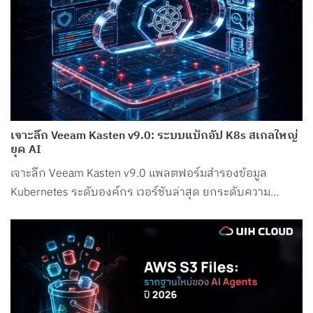
เจาะลึก Veeam Kasten v9.0: ระบบแบ็กอัป K8s สเกลใหญ่
ยุค AI
เจาะลึก Veeam Kasten v9.0 แพลตฟอร์มสำรองข้อมูล
Kubernetes ระดับองค์กร เวอร์ชันล่าสุด ยกระดับความ
ปลอดภัย รองรับ Petabyte Scale และระบบ AI อย่างสมบูรณ์
แบบ