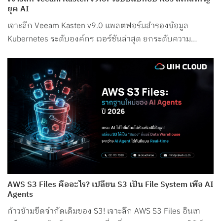
ยุค AI
เจาะลึก Veeam Kasten v9.0 แพลตฟอร์มสำรองข้อมูล
Kubernetes ระดับองค์กร เวอร์ชันล่าสุด ยกระดับความ
ปลอดภัย รองรับ Petabyte Scale และระบบ AI อย่างสมบูรณ์
แบบ
AWS S3 Files คืออะไร? เปลี่ยน S3 เป็น File System เพื่อ AI
Agents
ก้าวข้ามขีดจำกัดเดิมของ S3! เจาะลึก AWS S3 Files อินเท