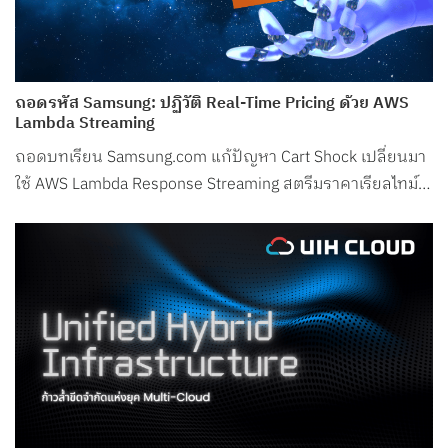
ถอดรหัส Samsung: ปฏิวัติ Real-Time Pricing ด้วย AWS
Lambda Streaming
ถอดบทเรียน Samsung.com แก้ปัญหา Cart Shock เปลี่ยนมา
ใช้ AWS Lambda Response Streaming สตรีมราคาเรียลไทม์
ลด Latency ในช่วงพีกเหลือเพียง 50ms!