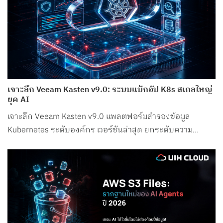
เจาะลึก Veeam Kasten v9.0: ระบบแบ็กอัป K8s สเกลใหญ่
ยุค AI
เจาะลึก Veeam Kasten v9.0 แพลตฟอร์มสำรองข้อมูล
Kubernetes ระดับองค์กร เวอร์ชันล่าสุด ยกระดับความ
ปลอดภัย รองรับ Petabyte Scale และระบบ AI อย่างสมบูรณ์
แบบ