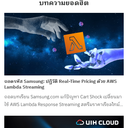
บทความยอดฮิต
ถอดรหัส Samsung: ปฏิวัติ Real-Time Pricing ด้วย AWS
Lambda Streaming
ถอดบทเรียน Samsung.com แก้ปัญหา Cart Shock เปลี่ยนมา
ใช้ AWS Lambda Response Streaming สตรีมราคาเรียลไทม์
ลด Latency ในช่วงพีกเหลือเพียง 50ms!