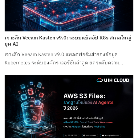
เจาะลึก Veeam Kasten v9.0: ระบบแบ็กอัป K8s สเกลใหญ่
ยุค AI
เจาะลึก Veeam Kasten v9.0 แพลตฟอร์มสำรองข้อมูล
Kubernetes ระดับองค์กร เวอร์ชันล่าสุด ยกระดับความ
ปลอดภัย รองรับ Petabyte Scale และระบบ AI อย่างสมบูรณ์
แบบ