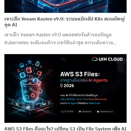
เจาะลึก Veeam Kasten v9.0: ระบบแบ็กอัป K8s สเกลใหญ่
ยุค AI
เจาะลึก Veeam Kasten v9.0 แพลตฟอร์มสำรองข้อมูล
Kubernetes ระดับองค์กร เวอร์ชันล่าสุด ยกระดับความ
ปลอดภัย รองรับ Petabyte Scale และระบบ AI อย่างสมบูรณ์
แบบ
AWS S3 Files คืออะไร? เปลี่ยน S3 เป็น File System เพื่อ AI