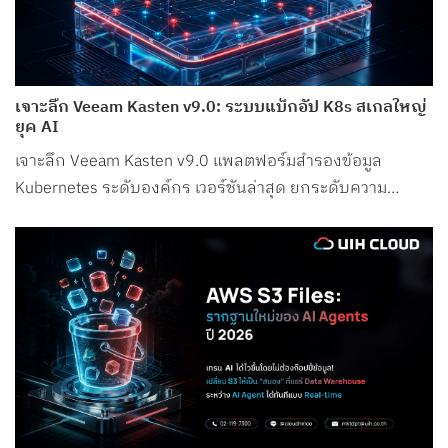
เจาะลึก Veeam Kasten v9.0: ระบบแบ็กอัป K8s สเกลใหญ่
ยุค AI
เจาะลึก Veeam Kasten v9.0 แพลตฟอร์มสำรองข้อมูล
Kubernetes ระดับองค์กร เวอร์ชันล่าสุด ยกระดับความ
ปลอดภัย รองรับ Petabyte Scale และระบบ AI อย่างสมบูรณ์
แบบ