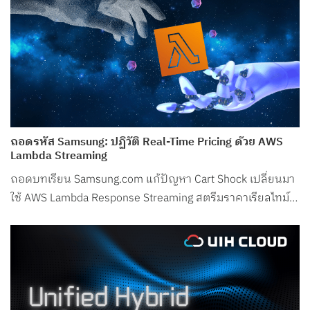
ถอดรหัส Samsung: ปฏิวัติ Real-Time Pricing ด้วย AWS
Lambda Streaming
ถอดบทเรียน Samsung.com แก้ปัญหา Cart Shock เปลี่ยนมา
ใช้ AWS Lambda Response Streaming สตรีมราคาเรียลไทม์
ลด Latency ในช่วงพีกเหลือเพียง 50ms!