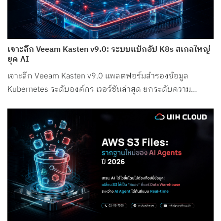
เจาะลึก Veeam Kasten v9.0: ระบบแบ็กอัป K8s สเกลใหญ่
ยุค AI
เจาะลึก Veeam Kasten v9.0 แพลตฟอร์มสำรองข้อมูล
Kubernetes ระดับองค์กร เวอร์ชันล่าสุด ยกระดับความ
ปลอดภัย รองรับ Petabyte Scale และระบบ AI อย่างสมบูรณ์
แบบ