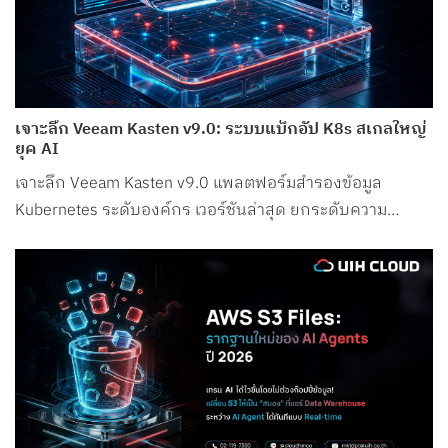
เจาะลึก Veeam Kasten v9.0: ระบบแบ็กอัป K8s สเกลใหญ่
ยุค AI
เจาะลึก Veeam Kasten v9.0 แพลตฟอร์มสำรองข้อมูล
Kubernetes ระดับองค์กร เวอร์ชันล่าสุด ยกระดับความ
ปลอดภัย รองรับ Petabyte Scale และระบบ AI อย่างสมบูรณ์
แบบ