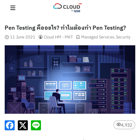
Skip
to
content
Pen Testing คืออะไร? ทำไมต้องทำ Pen Testing?
11 June 2021
Cloud HM - MKT
Managed Services
,
Security
4,932