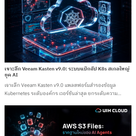
เจาะลึก Veeam Kasten v9.0: ระบบแบ็กอัป K8s สเกลใหญ่
ยุค AI
เจาะลึก Veeam Kasten v9.0 แพลตฟอร์มสำรองข้อมูล
Kubernetes ระดับองค์กร เวอร์ชันล่าสุด ยกระดับความ
ปลอดภัย รองรับ Petabyte Scale และระบบ AI อย่างสมบูรณ์
แบบ