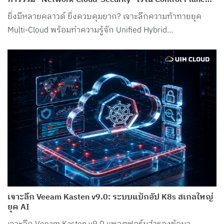
เดียว จาก UIH Cloud
ยิ่งมีหลายคลาวด์ ยิ่งควบคุมยาก? เจาะลึกความท้าทายยุค
Multi-Cloud พร้อมทำความรู้จัก Unified Hybrid
Infrastructure Operations จาก UIH Cloud
เจาะลึก Veeam Kasten v9.0: ระบบแบ็กอัป K8s สเกลใหญ่
ยุค AI