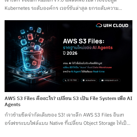
เจาะลึก Veeam Kasten v9.0 แพลตฟอร์มสำรองข้อมูล
Kubernetes ระดับองค์กร เวอร์ชันล่าสุด ยกระดับความ
ปลอดภัย รองรับ Petabyte Scale และระบบ AI อย่างสมบูรณ์
แบบ
AWS S3 Files คืออะไร? เปลี่ยน S3 เป็น File System เพื่อ AI
Agents
ก้าวข้ามขีดจำกัดเดิมของ S3! เจาะลึก AWS S3 Files อินเท
อร์เฟซระบบไฟล์แบบ Native ที่เปลี่ยน Object Storage ให้เป็น
File System สำหรับ AI Agents โดยเฉพาะ