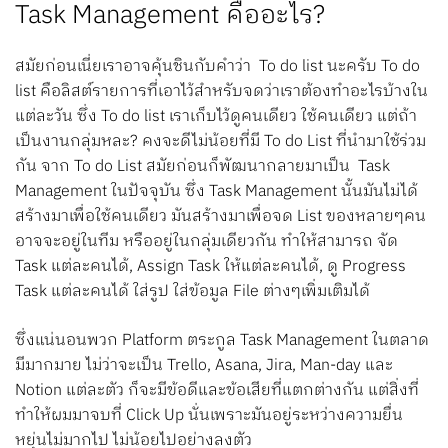
Task Management คืออะไร?
สมัยก่อนเนี่ยเราอาจคุ้นชินกับคำว่า To do list นะครับ To do
list คือลิสต์รายการที่เอาไว้สำหรับจดว่าเราต้องทำอะไรบ้างใน
แต่ละวัน ซึ่ง To do list เราเก็บไว้ดูคนเดียว ใช้คนเดียว แต่ถ้า
เป็นงานกลุ่มหละ? คงจะดีไม่น้อยที่มี To do List ที่นำมาใช้ร่วม
กัน จาก To do List สมัยก่อนก็พัฒนากลายมาเป็น Task
Management ในปัจจุบัน ซึ่ง Task Management นั้นมันไม่ได้
สร้างมาเพื่อใช้คนเดียว มันสร้างมาเพื่อจด List ของหลายๆคน
อาจจะอยู่ในทีม หรืออยู่ในกลุ่มเดียวกัน ทำให้สามารถ จัด
Task แต่ละคนได้, Assign Task ให้แต่ละคนได้, ดู Progress
Task แต่ละคนได้ ใส่รูป ใส่ข้อมูล File ต่างๆเพิ่มเติมได้
ซึ่งแน่นอนพวก Platform ตระกูล Task Management ในตลาด
มีมากมาย ไม่ว่าจะเป็น Trello, Asana, Jira, Man-day และ
Notion แต่ละตัว ก็จะมีข้อดีและข้อเสียที่แตกต่างกัน แต่สิ่งที่
ทำให้ผมมาจบที่ Click Up นั่นเพราะมันอยู่ระหว่างความยื่น
หยุ่นไม่มากไป ไม่น้อยไปอย่างลงตัว